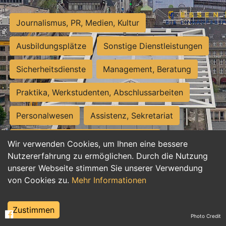
Journalismus, PR, Medien, Kultur
Ausbildungsplätze
Sonstige Dienstleistungen
Sicherheitsdienste
Management, Beratung
Praktika, Werkstudenten, Abschlussarbeiten
Personalwesen
Assistenz, Sekretariat
Hilfskräfte, Aushilfs- und Nebenjobs
Wir verwenden Cookies, um Ihnen eine bessere
Nutzererfahrung zu ermöglichen. Durch die Nutzung
Einkauf, Logistik, Materialwirtschaft
unserer Webseite stimmen Sie unserer Verwendung
von Cookies zu.
Mehr Informationen
Weiterbildung, Studium, duale Ausbildung
Tourismus
Rechtswesen
IT, Software
Zustimmen
Photo Credit