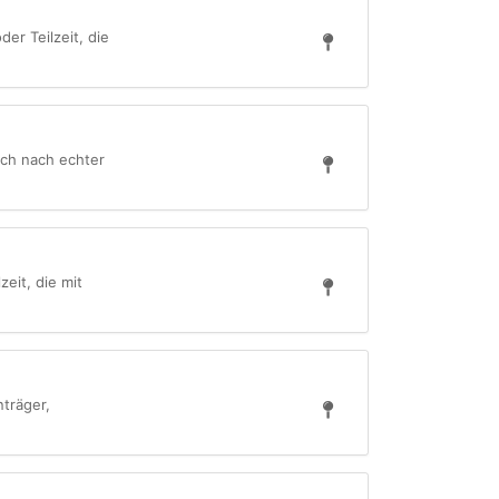
er Teilzeit, die
sch nach echter
eit, die mit
nträger,