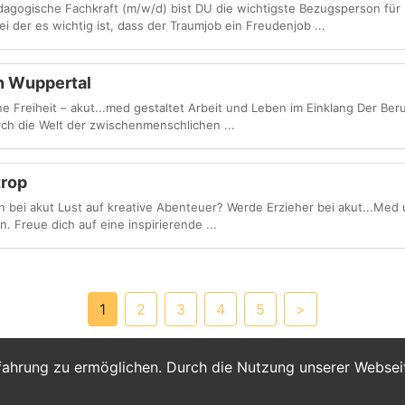
ädagogische Fachkraft (m/w/d) bist DU die wichtigste Bezugsperson für
 der es wichtig ist, dass der Traumjob ein Freudenjob ...
in Wuppertal
 Freiheit – akut...med gestaltet Arbeit und Leben im Einklang Der Beruf
rch die Welt der zwischenmenschlichen ...
trop
 sein bei akut Lust auf kreative Abenteuer? Werde Erzieher bei akut...Med
. Freue dich auf eine inspirierende ...
1
2
3
4
5
>
fahrung zu ermöglichen. Durch die Nutzung unserer Webse