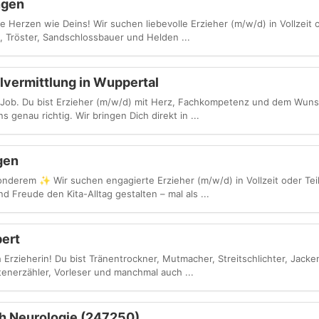
ngen
erzen wie Deins! Wir suchen liebevolle Erzieher (m/w/d) in Vollzeit od
n, Tröster, Sandschlossbauer und Helden ...
lvermittlung in Wuppertal
in Job. Du bist Erzieher (m/w/d) mit Herz, Fachkompetenz und dem Wun
 genau richtig. Wir bringen Dich direkt in ...
gen
nderem ✨ Wir suchen engagierte Erzieher (m/w/d) in Vollzeit oder Teilz
d Freude den Kita-Alltag gestalten – mal als ...
bert
rzieherin! Du bist Tränentrockner, Mutmacher, Streitschlichter, Jacke
enerzähler, Vorleser und manchmal auch ...
h Neurologie (247250)