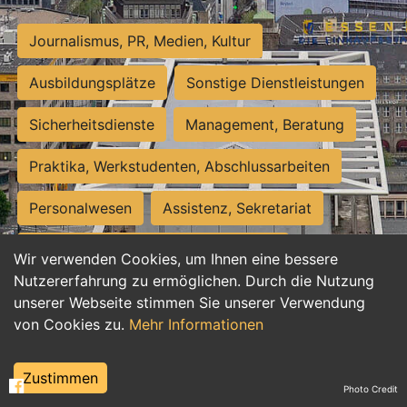
Journalismus, PR, Medien, Kultur
Ausbildungsplätze
Sonstige Dienstleistungen
Sicherheitsdienste
Management, Beratung
Praktika, Werkstudenten, Abschlussarbeiten
Personalwesen
Assistenz, Sekretariat
Hilfskräfte, Aushilfs- und Nebenjobs
Wir verwenden Cookies, um Ihnen eine bessere
Nutzererfahrung zu ermöglichen. Durch die Nutzung
Einkauf, Logistik, Materialwirtschaft
unserer Webseite stimmen Sie unserer Verwendung
von Cookies zu.
Mehr Informationen
Weiterbildung, Studium, duale Ausbildung
Tourismus
Rechtswesen
IT, Software
Zustimmen
Photo Credit