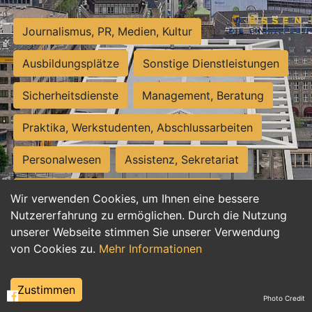
Journalismus, PR, Medien, Kultur
Ausbildungsplätze
Sonstige Dienstleistungen
Sicherheitsdienste
Management, Beratung
Praktika, Werkstudenten, Abschlussarbeiten
Personalwesen
Assistenz, Sekretariat
Hilfskräfte, Aushilfs- und Nebenjobs
Wir verwenden Cookies, um Ihnen eine bessere
Nutzererfahrung zu ermöglichen. Durch die Nutzung
Einkauf, Logistik, Materialwirtschaft
unserer Webseite stimmen Sie unserer Verwendung
von Cookies zu.
Mehr Informationen
Weiterbildung, Studium, duale Ausbildung
Tourismus
Rechtswesen
IT, Software
Zustimmen
Photo Credit