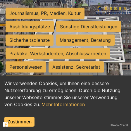
Journalismus, PR, Medien, Kultur
Ausbildungsplätze
Sonstige Dienstleistungen
Sicherheitsdienste
Management, Beratung
Praktika, Werkstudenten, Abschlussarbeiten
Personalwesen
Assistenz, Sekretariat
Hilfskräfte, Aushilfs- und Nebenjobs
Wir verwenden Cookies, um Ihnen eine bessere
Nutzererfahrung zu ermöglichen. Durch die Nutzung
Einkauf, Logistik, Materialwirtschaft
unserer Webseite stimmen Sie unserer Verwendung
von Cookies zu.
Mehr Informationen
Weiterbildung, Studium, duale Ausbildung
Tourismus
Rechtswesen
IT, Software
Zustimmen
Photo Credit