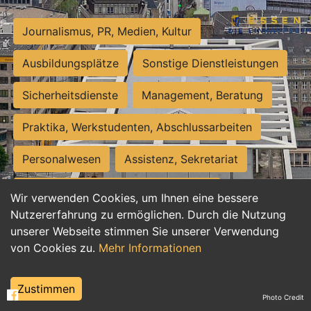
Journalismus, PR, Medien, Kultur
Ausbildungsplätze
Sonstige Dienstleistungen
Sicherheitsdienste
Management, Beratung
Praktika, Werkstudenten, Abschlussarbeiten
Personalwesen
Assistenz, Sekretariat
Hilfskräfte, Aushilfs- und Nebenjobs
Wir verwenden Cookies, um Ihnen eine bessere
Nutzererfahrung zu ermöglichen. Durch die Nutzung
Einkauf, Logistik, Materialwirtschaft
unserer Webseite stimmen Sie unserer Verwendung
von Cookies zu.
Mehr Informationen
Weiterbildung, Studium, duale Ausbildung
Tourismus
Rechtswesen
IT, Software
Zustimmen
Photo Credit