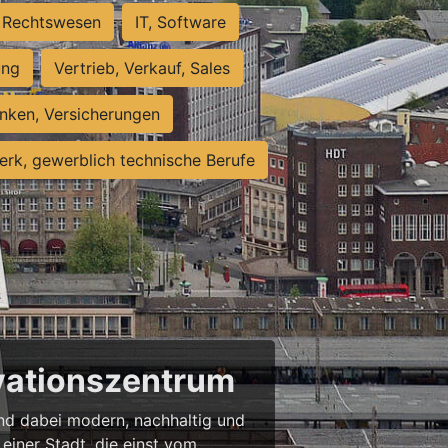
Rechtswesen
IT, Software
ung
Vertrieb, Verkauf, Sales
nken, Versicherungen
rk, gewerblich technische Berufe
ovationszentrum
 und dabei modern, nachhaltig und
einer Stadt, die einst vom