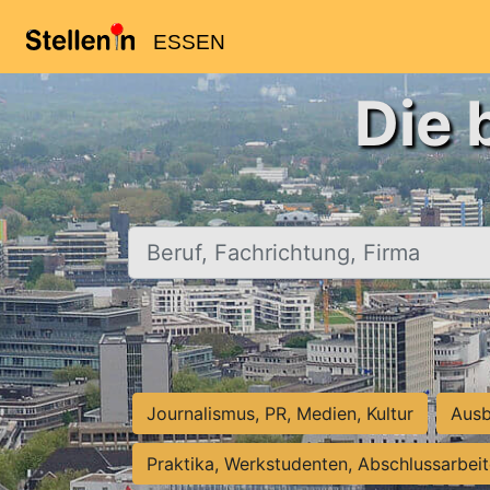
ESSEN
Die 
Beruf, Fachrichtung, Firma
Journalismus, PR, Medien, Kultur
Ausb
Praktika, Werkstudenten, Abschlussarbei