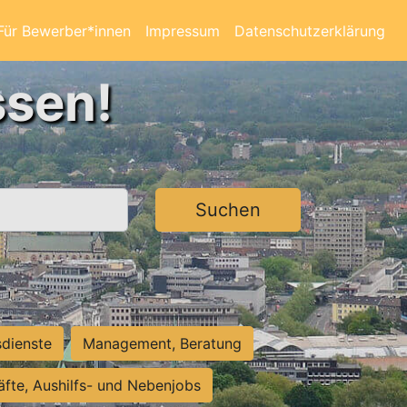
Für Bewerber*innen
Impressum
Datenschutzerklärung
ssen!
Suchen
sdienste
Management, Beratung
räfte, Aushilfs- und Nebenjobs