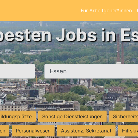
Für Arbeitgeber*innen
besten Jobs in E
Ort, Stadt
ildungsplätze
Sonstige Dienstleistungen
Sicherheit
ten
Personalwesen
Assistenz, Sekretariat
Hilfsk