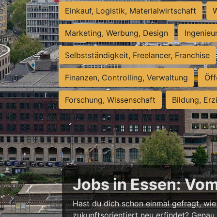
Einkauf, Logistik, Materialwirtschaft
W
Marketing, Werbung, Design
Ingenieu
Selbstständigkeit, Freelancer, Franchise
Finanzen, Controlling, Verwaltung
Öff
Forschung, Wissenschaft
Bildung, Erz
Jobs in Essen: Vo
Hast du dich schon einmal gefragt, wie 
zukunftsorientiert neu erfindet? Genau