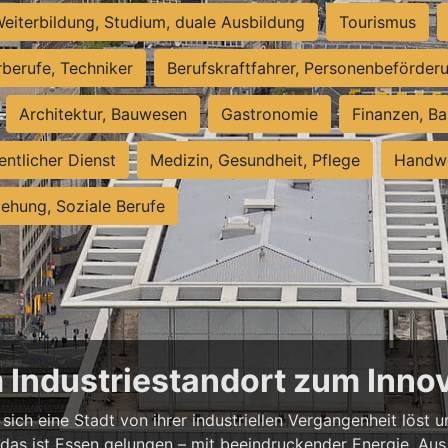
eiterbildung, Studium, duale Ausbildung
Tourismus
rberufe, Techniker
Berufskraftfahrer, Personenbeförder
Architektur, Bauwesen
Gastronomie
Finanzen, Ba
entlicher Dienst
Medizin, Gesundheit, Pflege
Handwe
iehung, Soziale Berufe
m Industriestandort zum Inn
sich eine Stadt von ihrer industriellen Vergangenheit löst
 das ist Essen gelungen – mit beeindruckender Energie. Aus 