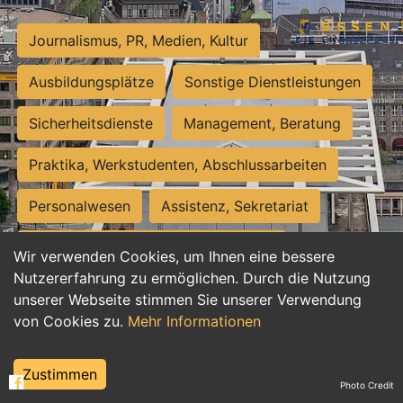
Journalismus, PR, Medien, Kultur
Ausbildungsplätze
Sonstige Dienstleistungen
Sicherheitsdienste
Management, Beratung
Praktika, Werkstudenten, Abschlussarbeiten
Personalwesen
Assistenz, Sekretariat
Hilfskräfte, Aushilfs- und Nebenjobs
Wir verwenden Cookies, um Ihnen eine bessere
Nutzererfahrung zu ermöglichen. Durch die Nutzung
Einkauf, Logistik, Materialwirtschaft
unserer Webseite stimmen Sie unserer Verwendung
von Cookies zu.
Mehr Informationen
Weiterbildung, Studium, duale Ausbildung
Tourismus
Rechtswesen
IT, Software
Zustimmen
Photo Credit