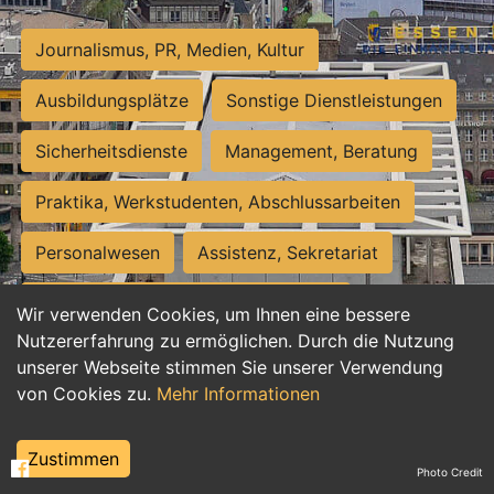
Journalismus, PR, Medien, Kultur
Ausbildungsplätze
Sonstige Dienstleistungen
Sicherheitsdienste
Management, Beratung
Praktika, Werkstudenten, Abschlussarbeiten
Personalwesen
Assistenz, Sekretariat
Hilfskräfte, Aushilfs- und Nebenjobs
Wir verwenden Cookies, um Ihnen eine bessere
Nutzererfahrung zu ermöglichen. Durch die Nutzung
Einkauf, Logistik, Materialwirtschaft
unserer Webseite stimmen Sie unserer Verwendung
von Cookies zu.
Mehr Informationen
Weiterbildung, Studium, duale Ausbildung
Tourismus
Rechtswesen
IT, Software
Zustimmen
Photo Credit