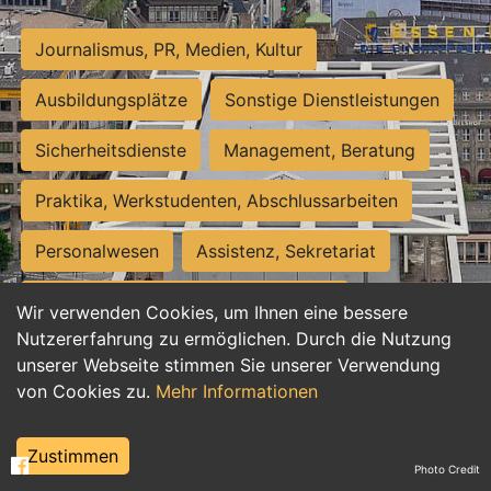
Journalismus, PR, Medien, Kultur
Ausbildungsplätze
Sonstige Dienstleistungen
Sicherheitsdienste
Management, Beratung
Praktika, Werkstudenten, Abschlussarbeiten
Personalwesen
Assistenz, Sekretariat
Hilfskräfte, Aushilfs- und Nebenjobs
Wir verwenden Cookies, um Ihnen eine bessere
Nutzererfahrung zu ermöglichen. Durch die Nutzung
Einkauf, Logistik, Materialwirtschaft
unserer Webseite stimmen Sie unserer Verwendung
von Cookies zu.
Mehr Informationen
Weiterbildung, Studium, duale Ausbildung
Tourismus
Rechtswesen
IT, Software
Zustimmen
Photo Credit