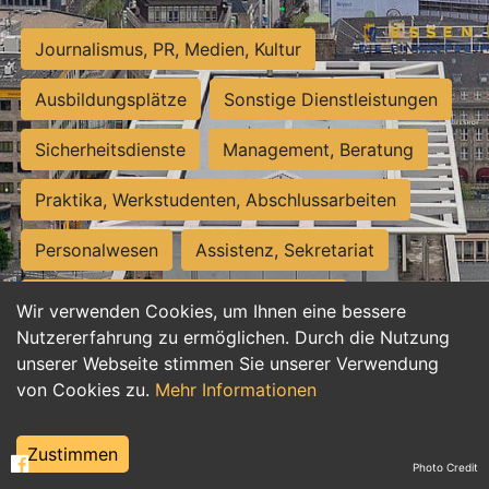
Journalismus, PR, Medien, Kultur
Ausbildungsplätze
Sonstige Dienstleistungen
Sicherheitsdienste
Management, Beratung
Praktika, Werkstudenten, Abschlussarbeiten
Personalwesen
Assistenz, Sekretariat
Hilfskräfte, Aushilfs- und Nebenjobs
Wir verwenden Cookies, um Ihnen eine bessere
Nutzererfahrung zu ermöglichen. Durch die Nutzung
Einkauf, Logistik, Materialwirtschaft
unserer Webseite stimmen Sie unserer Verwendung
von Cookies zu.
Mehr Informationen
Weiterbildung, Studium, duale Ausbildung
Tourismus
Rechtswesen
IT, Software
Zustimmen
Photo Credit