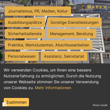
Journalismus, PR, Medien, Kultur
Ausbildungsplätze
Sonstige Dienstleistungen
Sicherheitsdienste
Management, Beratung
Praktika, Werkstudenten, Abschlussarbeiten
Personalwesen
Assistenz, Sekretariat
Hilfskräfte, Aushilfs- und Nebenjobs
Wir verwenden Cookies, um Ihnen eine bessere
Nutzererfahrung zu ermöglichen. Durch die Nutzung
Einkauf, Logistik, Materialwirtschaft
unserer Webseite stimmen Sie unserer Verwendung
von Cookies zu.
Mehr Informationen
Weiterbildung, Studium, duale Ausbildung
Tourismus
Rechtswesen
IT, Software
Zustimmen
Photo Credit