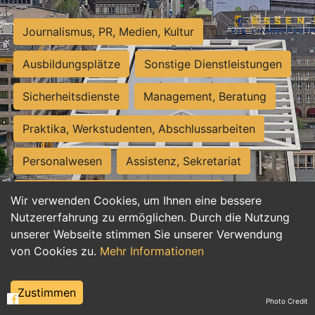
Journalismus, PR, Medien, Kultur
Ausbildungsplätze
Sonstige Dienstleistungen
Sicherheitsdienste
Management, Beratung
Praktika, Werkstudenten, Abschlussarbeiten
Personalwesen
Assistenz, Sekretariat
Hilfskräfte, Aushilfs- und Nebenjobs
Wir verwenden Cookies, um Ihnen eine bessere
Nutzererfahrung zu ermöglichen. Durch die Nutzung
Einkauf, Logistik, Materialwirtschaft
unserer Webseite stimmen Sie unserer Verwendung
von Cookies zu.
Mehr Informationen
Weiterbildung, Studium, duale Ausbildung
Tourismus
Rechtswesen
IT, Software
Zustimmen
Photo Credit