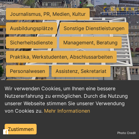
Journalismus, PR, Medien, Kultur
Ausbildungsplätze
Sonstige Dienstleistungen
Sicherheitsdienste
Management, Beratung
Praktika, Werkstudenten, Abschlussarbeiten
Personalwesen
Assistenz, Sekretariat
Hilfskräfte, Aushilfs- und Nebenjobs
Wir verwenden Cookies, um Ihnen eine bessere
Nutzererfahrung zu ermöglichen. Durch die Nutzung
Einkauf, Logistik, Materialwirtschaft
unserer Webseite stimmen Sie unserer Verwendung
von Cookies zu.
Mehr Informationen
Weiterbildung, Studium, duale Ausbildung
Tourismus
Rechtswesen
IT, Software
Zustimmen
Photo Credit