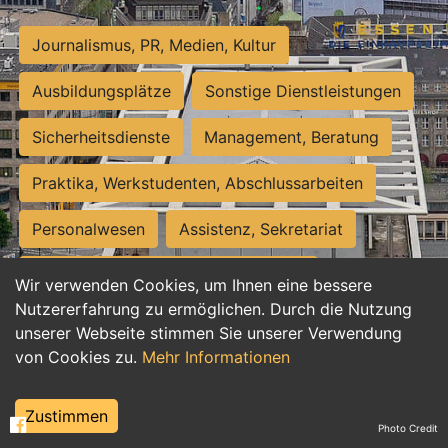
Journalismus, PR, Medien, Kultur
Ausbildungsplätze
Sonstige Dienstleistungen
Sicherheitsdienste
Management, Beratung
Praktika, Werkstudenten, Abschlussarbeiten
Personalwesen
Assistenz, Sekretariat
Hilfskräfte, Aushilfs- und Nebenjobs
Wir verwenden Cookies, um Ihnen eine bessere
Nutzererfahrung zu ermöglichen. Durch die Nutzung
Einkauf, Logistik, Materialwirtschaft
unserer Webseite stimmen Sie unserer Verwendung
von Cookies zu.
Mehr Informationen
Weiterbildung, Studium, duale Ausbildung
Tourismus
Rechtswesen
IT, Software
Zustimmen
Photo Credit