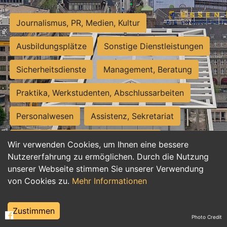
Journalismus, PR, Medien, Kultur
Ausbildungsplätze
Sonstige Dienstleistungen
Sicherheitsdienste
Management, Beratung
Praktika, Werkstudenten, Abschlussarbeiten
Personalwesen
Assistenz, Sekretariat
Hilfskräfte, Aushilfs- und Nebenjobs
Wir verwenden Cookies, um Ihnen eine bessere
Nutzererfahrung zu ermöglichen. Durch die Nutzung
Einkauf, Logistik, Materialwirtschaft
unserer Webseite stimmen Sie unserer Verwendung
von Cookies zu.
Mehr Informationen
Weiterbildung, Studium, duale Ausbildung
Tourismus
Rechtswesen
IT, Software
Zustimmen
Photo Credit