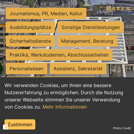
Journalismus, PR, Medien, Kultur
Ausbildungsplätze
Sonstige Dienstleistungen
Sicherheitsdienste
Management, Beratung
Praktika, Werkstudenten, Abschlussarbeiten
Personalwesen
Assistenz, Sekretariat
Hilfskräfte, Aushilfs- und Nebenjobs
Wir verwenden Cookies, um Ihnen eine bessere
Nutzererfahrung zu ermöglichen. Durch die Nutzung
Einkauf, Logistik, Materialwirtschaft
unserer Webseite stimmen Sie unserer Verwendung
von Cookies zu.
Mehr Informationen
Weiterbildung, Studium, duale Ausbildung
Tourismus
Rechtswesen
IT, Software
Zustimmen
Photo Credit