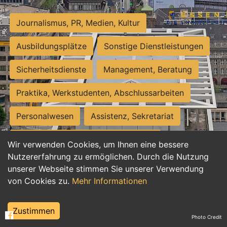
Journalismus, PR, Medien, Kultur
Ausbildungsplätze
Sonstige Dienstleistungen
Sicherheitsdienste
Management, Beratung
Praktika, Werkstudenten, Abschlussarbeiten
Personalwesen
Assistenz, Sekretariat
Hilfskräfte, Aushilfs- und Nebenjobs
Wir verwenden Cookies, um Ihnen eine bessere
Nutzererfahrung zu ermöglichen. Durch die Nutzung
Einkauf, Logistik, Materialwirtschaft
unserer Webseite stimmen Sie unserer Verwendung
von Cookies zu.
Mehr Informationen
Weiterbildung, Studium, duale Ausbildung
Tourismus
Rechtswesen
IT, Software
Zustimmen
Photo Credit