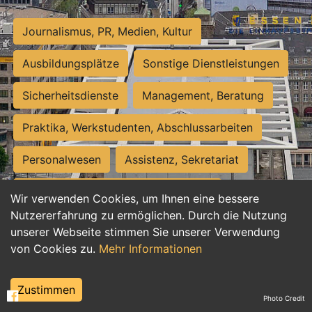
Journalismus, PR, Medien, Kultur
Ausbildungsplätze
Sonstige Dienstleistungen
Sicherheitsdienste
Management, Beratung
Praktika, Werkstudenten, Abschlussarbeiten
Personalwesen
Assistenz, Sekretariat
Hilfskräfte, Aushilfs- und Nebenjobs
Wir verwenden Cookies, um Ihnen eine bessere
Nutzererfahrung zu ermöglichen. Durch die Nutzung
Einkauf, Logistik, Materialwirtschaft
unserer Webseite stimmen Sie unserer Verwendung
von Cookies zu.
Mehr Informationen
Weiterbildung, Studium, duale Ausbildung
Tourismus
Rechtswesen
IT, Software
Zustimmen
Photo Credit