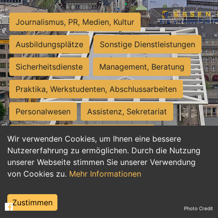
Journalismus, PR, Medien, Kultur
Ausbildungsplätze
Sonstige Dienstleistungen
Sicherheitsdienste
Management, Beratung
Praktika, Werkstudenten, Abschlussarbeiten
Personalwesen
Assistenz, Sekretariat
Hilfskräfte, Aushilfs- und Nebenjobs
Wir verwenden Cookies, um Ihnen eine bessere
Nutzererfahrung zu ermöglichen. Durch die Nutzung
Einkauf, Logistik, Materialwirtschaft
unserer Webseite stimmen Sie unserer Verwendung
von Cookies zu.
Mehr Informationen
Weiterbildung, Studium, duale Ausbildung
Tourismus
Rechtswesen
IT, Software
Zustimmen
Photo Credit