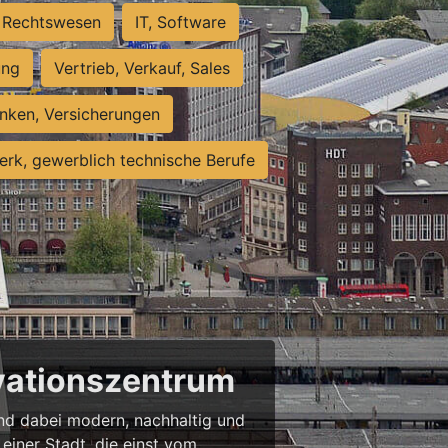
Rechtswesen
IT, Software
ung
Vertrieb, Verkauf, Sales
nken, Versicherungen
rk, gewerblich technische Berufe
ovationszentrum
 und dabei modern, nachhaltig und
einer Stadt, die einst vom