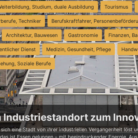
eiterbildung, Studium, duale Ausbildung
Tourismus
rberufe, Techniker
Berufskraftfahrer, Personenbeförder
Architektur, Bauwesen
Gastronomie
Finanzen, Ba
entlicher Dienst
Medizin, Gesundheit, Pflege
Handwe
iehung, Soziale Berufe
m Industriestandort zum Inn
sich eine Stadt von ihrer industriellen Vergangenheit löst
 das ist Essen gelungen – mit beeindruckender Energie. Aus 