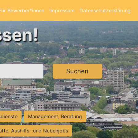
Für Bewerber*innen
Impressum
Datenschutzerklärung
ssen!
Suchen
sdienste
Management, Beratung
räfte, Aushilfs- und Nebenjobs