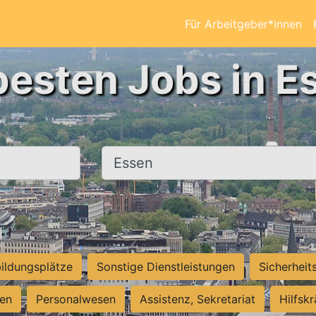
Für Arbeitgeber*innen
besten Jobs in E
Ort, Stadt
ildungsplätze
Sonstige Dienstleistungen
Sicherheit
ten
Personalwesen
Assistenz, Sekretariat
Hilfsk