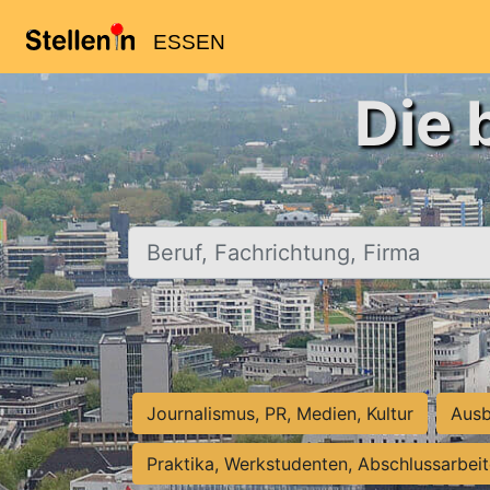
ESSEN
Die 
Beruf, Fachrichtung, Firma
Journalismus, PR, Medien, Kultur
Ausb
Praktika, Werkstudenten, Abschlussarbei