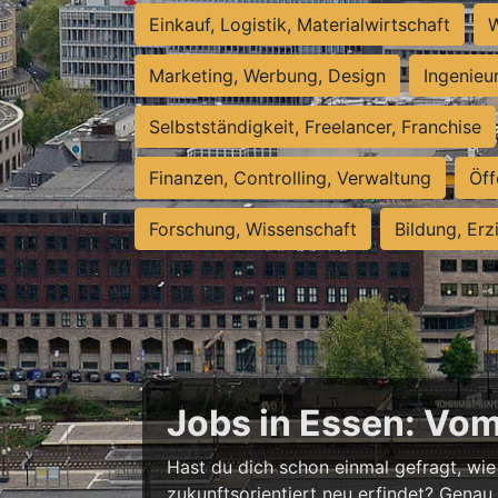
Einkauf, Logistik, Materialwirtschaft
W
Marketing, Werbung, Design
Ingenieu
Selbstständigkeit, Freelancer, Franchise
Finanzen, Controlling, Verwaltung
Öff
Forschung, Wissenschaft
Bildung, Erz
Jobs in Essen: Vo
Hast du dich schon einmal gefragt, wie 
zukunftsorientiert neu erfindet? Genau