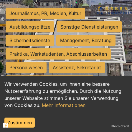
Journalismus, PR, Medien, Kultur
Ausbildungsplätze
Sonstige Dienstleistungen
Sicherheitsdienste
Management, Beratung
Praktika, Werkstudenten, Abschlussarbeiten
Personalwesen
Assistenz, Sekretariat
Hilfskräfte, Aushilfs- und Nebenjobs
Wir verwenden Cookies, um Ihnen eine bessere
Nutzererfahrung zu ermöglichen. Durch die Nutzung
Einkauf, Logistik, Materialwirtschaft
unserer Webseite stimmen Sie unserer Verwendung
von Cookies zu.
Mehr Informationen
Weiterbildung, Studium, duale Ausbildung
Tourismus
Rechtswesen
IT, Software
Zustimmen
Photo Credit