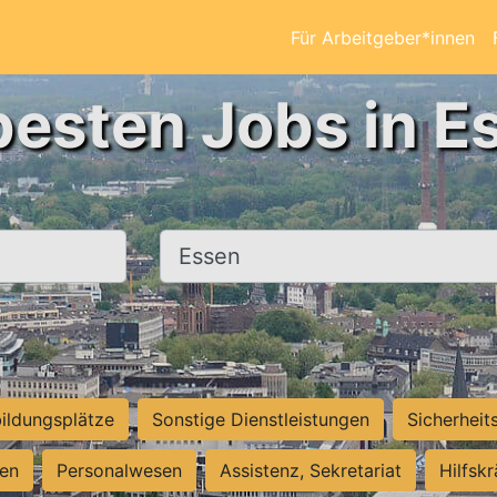
Für Arbeitgeber*innen
besten Jobs in E
Ort, Stadt
ildungsplätze
Sonstige Dienstleistungen
Sicherheit
ten
Personalwesen
Assistenz, Sekretariat
Hilfsk