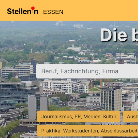
ESSEN
Die 
Beruf, Fachrichtung, Firma
Journalismus, PR, Medien, Kultur
Ausb
Praktika, Werkstudenten, Abschlussarbei