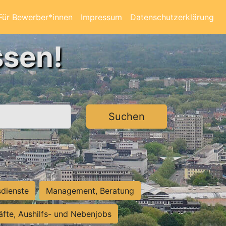
Für Bewerber*innen
Impressum
Datenschutzerklärung
ssen!
Suchen
sdienste
Management, Beratung
räfte, Aushilfs- und Nebenjobs