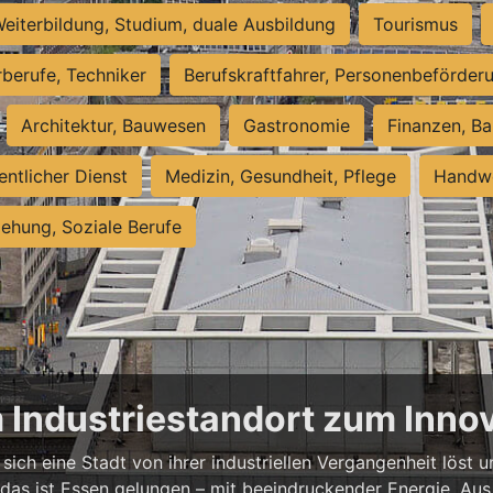
eiterbildung, Studium, duale Ausbildung
Tourismus
rberufe, Techniker
Berufskraftfahrer, Personenbeförder
Architektur, Bauwesen
Gastronomie
Finanzen, Ba
entlicher Dienst
Medizin, Gesundheit, Pflege
Handwe
iehung, Soziale Berufe
m Industriestandort zum Inn
sich eine Stadt von ihrer industriellen Vergangenheit löst
 das ist Essen gelungen – mit beeindruckender Energie. Aus 