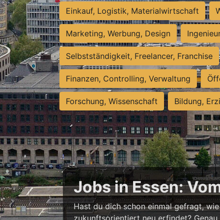
Einkauf, Logistik, Materialwirtschaft
W
Marketing, Werbung, Design
Ingenieu
Selbstständigkeit, Freelancer, Franchise
Finanzen, Controlling, Verwaltung
Öff
Forschung, Wissenschaft
Bildung, Erz
Jobs in Essen: Vo
Hast du dich schon einmal gefragt, wie 
zukunftsorientiert neu erfindet? Genau