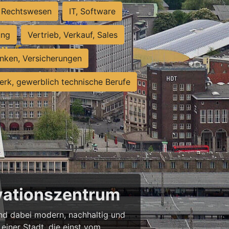
Rechtswesen
IT, Software
ung
Vertrieb, Verkauf, Sales
nken, Versicherungen
rk, gewerblich technische Berufe
ovationszentrum
 und dabei modern, nachhaltig und
einer Stadt, die einst vom