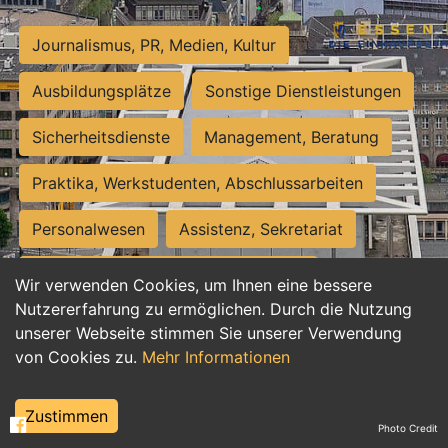
Journalismus, PR, Medien, Kultur
Ausbildungsplätze
Sonstige Dienstleistungen
Sicherheitsdienste
Management, Beratung
Praktika, Werkstudenten, Abschlussarbeiten
Personalwesen
Assistenz, Sekretariat
Hilfskräfte, Aushilfs- und Nebenjobs
Wir verwenden Cookies, um Ihnen eine bessere
Nutzererfahrung zu ermöglichen. Durch die Nutzung
Einkauf, Logistik, Materialwirtschaft
unserer Webseite stimmen Sie unserer Verwendung
von Cookies zu.
Mehr Informationen
Weiterbildung, Studium, duale Ausbildung
Tourismus
Rechtswesen
IT, Software
Zustimmen
Photo Credit