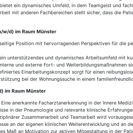
k bietet ein dynamisches Umfeld, in dem Teamgeist und fac
beit mit anderen Fachbereichen stellt sicher, dass die Pa
(m/w/d) im Raum Münster
seitige Position mit hervorragenden Perspektiven für die p
t ein unterstützendes und dynamisches Arbeitsumfeld mit 
terne und externe Fort- und Weiterbildungsmaßnahmen sin
efiniertes Einarbeitungskonzept sorgt für einen reibungslose
stützung bei der Wohnungssuche in einem familienfreundli
/d) im Raum Münster
Eine anerkannte Facharztanerkennung in der Innere Medizin
sse in der Pneumologie und relevante klinische Erfahrungen
ziplinärer Zusammenarbeit und Teamarbeit wird vorausgese
esse an der eigenen klinischen Weiterentwicklung und an de
es Maß an Motivation zur aktiven Mitgestaltung in der Pat