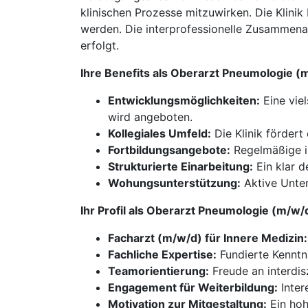
klinischen Prozesse mitzuwirken. Die Klini
werden. Die interprofessionelle Zusammenar
erfolgt.
Ihre Benefits als Oberarzt Pneumologie 
Entwicklungsmöglichkeiten:
Eine viel
wird angeboten.
Kollegiales Umfeld:
Die Klinik förder
Fortbildungsangebote:
Regelmäßige in
Strukturierte Einarbeitung:
Ein klar d
Wohungsunterstützung:
Aktive Unter
Ihr Profil als Oberarzt Pneumologie (m/w
Facharzt (m/w/d) für Innere Medizin:
Fachliche Expertise:
Fundierte Kenntni
Teamorientierung:
Freude an interdis
Engagement für Weiterbildung:
Inter
Motivation zur Mitgestaltung:
Ein hoh