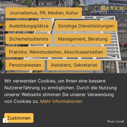
Journalismus, PR, Medien, Kultur
Ausbildungsplätze
Sonstige Dienstleistungen
Sicherheitsdienste
Management, Beratung
Praktika, Werkstudenten, Abschlussarbeiten
Personalwesen
Assistenz, Sekretariat
Hilfskräfte, Aushilfs- und Nebenjobs
Wir verwenden Cookies, um Ihnen eine bessere
Nutzererfahrung zu ermöglichen. Durch die Nutzung
Einkauf, Logistik, Materialwirtschaft
unserer Webseite stimmen Sie unserer Verwendung
von Cookies zu.
Mehr Informationen
Weiterbildung, Studium, duale Ausbildung
Tourismus
Rechtswesen
IT, Software
Zustimmen
Photo Credit