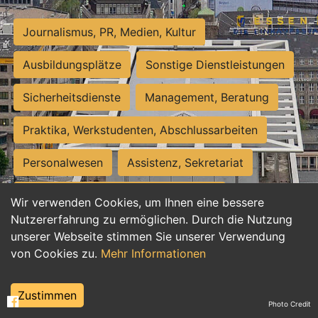
Journalismus, PR, Medien, Kultur
Ausbildungsplätze
Sonstige Dienstleistungen
Sicherheitsdienste
Management, Beratung
Praktika, Werkstudenten, Abschlussarbeiten
Personalwesen
Assistenz, Sekretariat
Hilfskräfte, Aushilfs- und Nebenjobs
Wir verwenden Cookies, um Ihnen eine bessere
Nutzererfahrung zu ermöglichen. Durch die Nutzung
Einkauf, Logistik, Materialwirtschaft
unserer Webseite stimmen Sie unserer Verwendung
von Cookies zu.
Mehr Informationen
Weiterbildung, Studium, duale Ausbildung
Tourismus
Rechtswesen
IT, Software
Zustimmen
Photo Credit