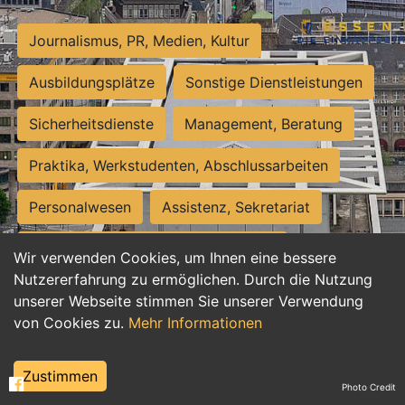
Journalismus, PR, Medien, Kultur
Ausbildungsplätze
Sonstige Dienstleistungen
Sicherheitsdienste
Management, Beratung
Praktika, Werkstudenten, Abschlussarbeiten
Personalwesen
Assistenz, Sekretariat
Hilfskräfte, Aushilfs- und Nebenjobs
Wir verwenden Cookies, um Ihnen eine bessere
Nutzererfahrung zu ermöglichen. Durch die Nutzung
Einkauf, Logistik, Materialwirtschaft
unserer Webseite stimmen Sie unserer Verwendung
von Cookies zu.
Mehr Informationen
Weiterbildung, Studium, duale Ausbildung
Tourismus
Rechtswesen
IT, Software
Zustimmen
Photo Credit