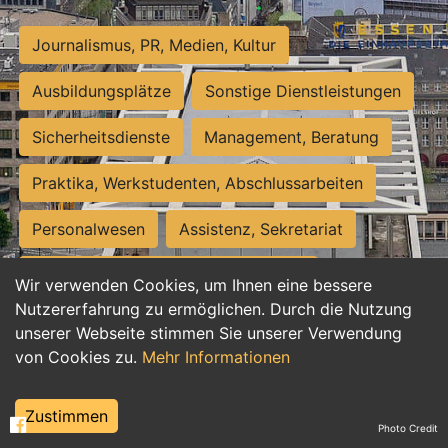
Journalismus, PR, Medien, Kultur
Ausbildungsplätze
Sonstige Dienstleistungen
Sicherheitsdienste
Management, Beratung
Praktika, Werkstudenten, Abschlussarbeiten
Personalwesen
Assistenz, Sekretariat
Hilfskräfte, Aushilfs- und Nebenjobs
Wir verwenden Cookies, um Ihnen eine bessere
Nutzererfahrung zu ermöglichen. Durch die Nutzung
Einkauf, Logistik, Materialwirtschaft
unserer Webseite stimmen Sie unserer Verwendung
von Cookies zu.
Mehr Informationen
Weiterbildung, Studium, duale Ausbildung
Tourismus
Rechtswesen
IT, Software
Zustimmen
Photo Credit