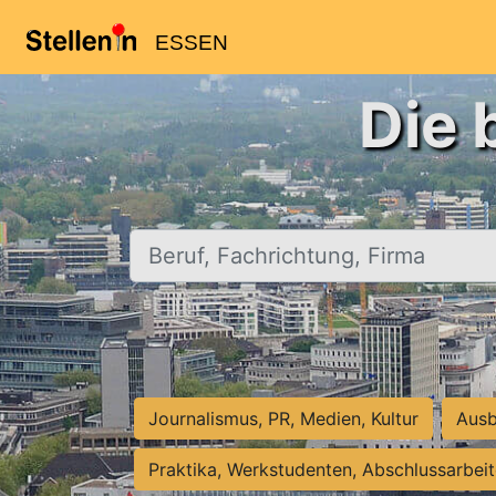
ESSEN
Die 
Beruf, Fachrichtung, Firma
Journalismus, PR, Medien, Kultur
Ausb
Praktika, Werkstudenten, Abschlussarbei