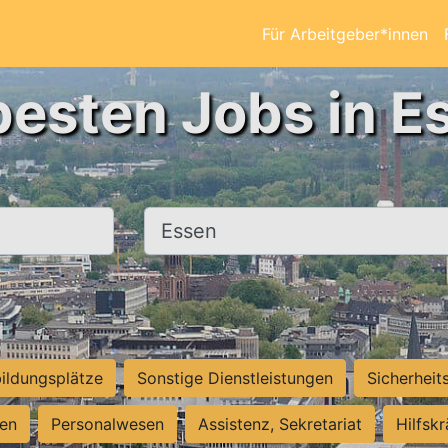
Für Arbeitgeber*innen
besten Jobs in E
Ort, Stadt
ildungsplätze
Sonstige Dienstleistungen
Sicherheit
ten
Personalwesen
Assistenz, Sekretariat
Hilfsk