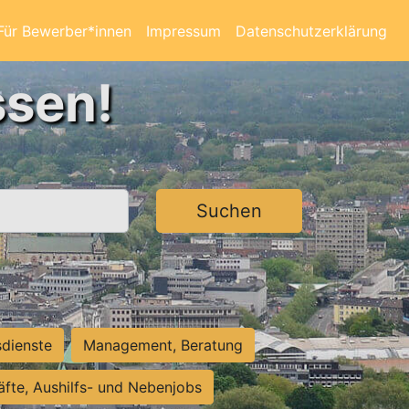
Für Bewerber*innen
Impressum
Datenschutzerklärung
ssen!
Suchen
sdienste
Management, Beratung
räfte, Aushilfs- und Nebenjobs