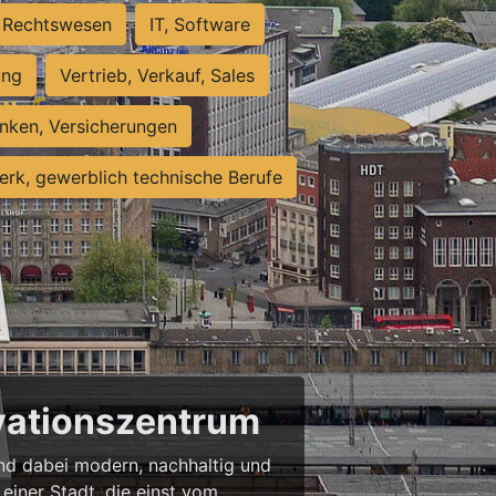
Rechtswesen
IT, Software
ung
Vertrieb, Verkauf, Sales
nken, Versicherungen
rk, gewerblich technische Berufe
ovationszentrum
 und dabei modern, nachhaltig und
einer Stadt, die einst vom