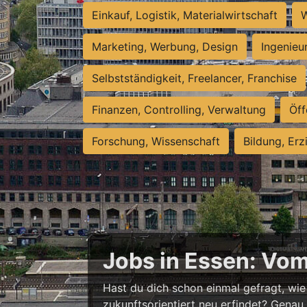
Einkauf, Logistik, Materialwirtschaft
W
Marketing, Werbung, Design
Ingenieu
Selbstständigkeit, Freelancer, Franchise
Finanzen, Controlling, Verwaltung
Öff
Forschung, Wissenschaft
Bildung, Erz
Jobs in Essen: Vo
Hast du dich schon einmal gefragt, wie 
zukunftsorientiert neu erfindet? Genau