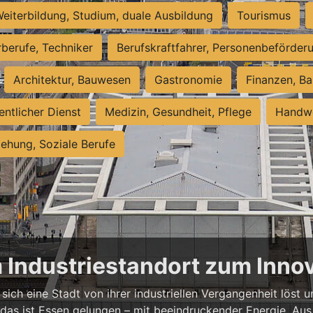
eiterbildung, Studium, duale Ausbildung
Tourismus
rberufe, Techniker
Berufskraftfahrer, Personenbeförder
Architektur, Bauwesen
Gastronomie
Finanzen, Ba
entlicher Dienst
Medizin, Gesundheit, Pflege
Handwe
iehung, Soziale Berufe
m Industriestandort zum Inn
sich eine Stadt von ihrer industriellen Vergangenheit löst
 das ist Essen gelungen – mit beeindruckender Energie. Aus 