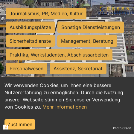
Journalismus, PR, Medien, Kultur
Ausbildungsplätze
Sonstige Dienstleistungen
Sicherheitsdienste
Management, Beratung
Praktika, Werkstudenten, Abschlussarbeiten
Personalwesen
Assistenz, Sekretariat
Hilfskräfte, Aushilfs- und Nebenjobs
Wir verwenden Cookies, um Ihnen eine bessere
Nutzererfahrung zu ermöglichen. Durch die Nutzung
Einkauf, Logistik, Materialwirtschaft
unserer Webseite stimmen Sie unserer Verwendung
von Cookies zu.
Mehr Informationen
Weiterbildung, Studium, duale Ausbildung
Tourismus
Rechtswesen
IT, Software
Zustimmen
Photo Credit