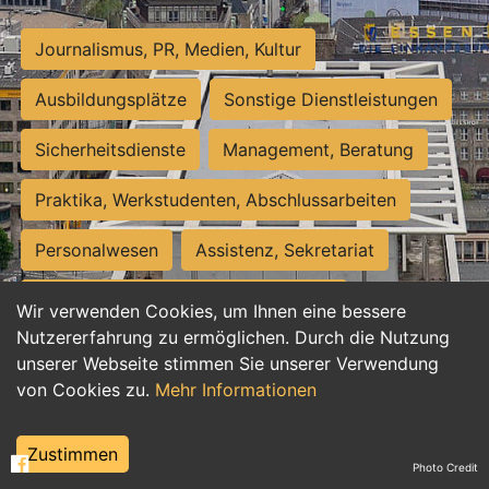
Journalismus, PR, Medien, Kultur
Ausbildungsplätze
Sonstige Dienstleistungen
Sicherheitsdienste
Management, Beratung
Praktika, Werkstudenten, Abschlussarbeiten
Personalwesen
Assistenz, Sekretariat
Hilfskräfte, Aushilfs- und Nebenjobs
Wir verwenden Cookies, um Ihnen eine bessere
Nutzererfahrung zu ermöglichen. Durch die Nutzung
Einkauf, Logistik, Materialwirtschaft
unserer Webseite stimmen Sie unserer Verwendung
von Cookies zu.
Mehr Informationen
Weiterbildung, Studium, duale Ausbildung
Tourismus
Rechtswesen
IT, Software
Zustimmen
Photo Credit