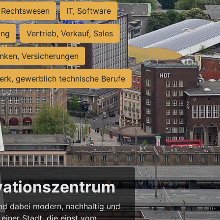
Rechtswesen
IT, Software
ung
Vertrieb, Verkauf, Sales
nken, Versicherungen
rk, gewerblich technische Berufe
ovationszentrum
 und dabei modern, nachhaltig und
einer Stadt, die einst vom