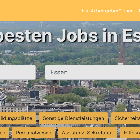
Für Arbeitgeber*innen
besten Jobs in E
Ort, Stadt
ildungsplätze
Sonstige Dienstleistungen
Sicherheit
ten
Personalwesen
Assistenz, Sekretariat
Hilfsk