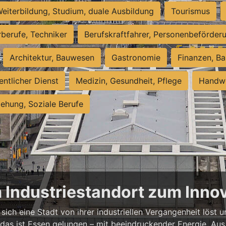
eiterbildung, Studium, duale Ausbildung
Tourismus
rberufe, Techniker
Berufskraftfahrer, Personenbeförder
Architektur, Bauwesen
Gastronomie
Finanzen, Ba
entlicher Dienst
Medizin, Gesundheit, Pflege
Handwe
iehung, Soziale Berufe
m Industriestandort zum Inn
sich eine Stadt von ihrer industriellen Vergangenheit löst
 das ist Essen gelungen – mit beeindruckender Energie. Aus 