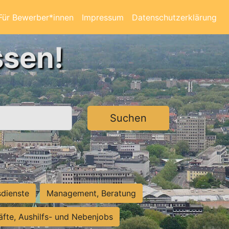
Für Bewerber*innen
Impressum
Datenschutzerklärung
ssen!
Suchen
sdienste
Management, Beratung
räfte, Aushilfs- und Nebenjobs