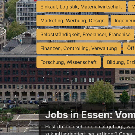
Einkauf, Logistik, Materialwirtschaft
W
Marketing, Werbung, Design
Ingenieu
Selbstständigkeit, Freelancer, Franchise
Finanzen, Controlling, Verwaltung
Öff
Forschung, Wissenschaft
Bildung, Erz
Jobs in Essen: Vo
Hast du dich schon einmal gefragt, wie 
zukunftsorientiert neu erfindet? Genau