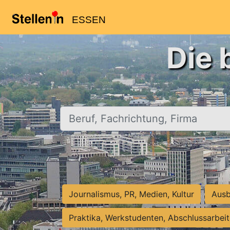
ESSEN
Die 
Beruf, Fachrichtung, Firma
Journalismus, PR, Medien, Kultur
Ausb
Praktika, Werkstudenten, Abschlussarbei