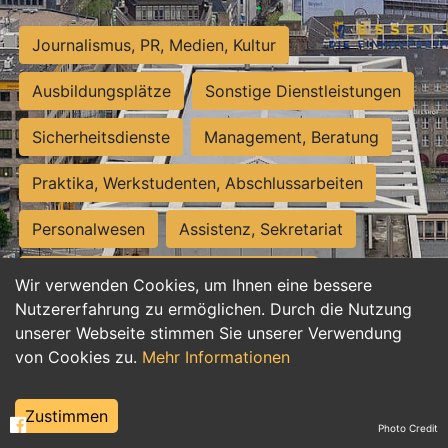
Journalismus, PR, Medien, Kultur
Ausbildungsplätze
Sonstige Dienstleistungen
Sicherheitsdienste
Management, Beratung
Praktika, Werkstudenten, Abschlussarbeiten
Personalwesen
Assistenz, Sekretariat
Hilfskräfte, Aushilfs- und Nebenjobs
Wir verwenden Cookies, um Ihnen eine bessere
Nutzererfahrung zu ermöglichen. Durch die Nutzung
Einkauf, Logistik, Materialwirtschaft
unserer Webseite stimmen Sie unserer Verwendung
von Cookies zu.
Mehr Informationen
Weiterbildung, Studium, duale Ausbildung
Tourismus
Rechtswesen
IT, Software
Zustimmen
Photo Credit