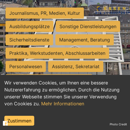
Journalismus, PR, Medien, Kultur
Ausbildungsplätze
Sonstige Dienstleistungen
Sicherheitsdienste
Management, Beratung
Praktika, Werkstudenten, Abschlussarbeiten
Personalwesen
Assistenz, Sekretariat
Hilfskräfte, Aushilfs- und Nebenjobs
Wir verwenden Cookies, um Ihnen eine bessere
Nutzererfahrung zu ermöglichen. Durch die Nutzung
Einkauf, Logistik, Materialwirtschaft
unserer Webseite stimmen Sie unserer Verwendung
von Cookies zu.
Mehr Informationen
Weiterbildung, Studium, duale Ausbildung
Tourismus
Rechtswesen
IT, Software
Zustimmen
Photo Credit