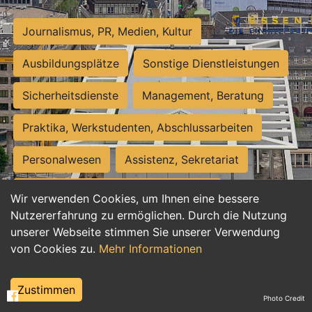
Journalismus, PR, Medien, Kultur
Ausbildungsplätze
Sonstige Dienstleistungen
Sicherheitsdienste
Management, Beratung
Praktika, Werkstudenten, Abschlussarbeiten
Personalwesen
Assistenz, Sekretariat
Hilfskräfte, Aushilfs- und Nebenjobs
Wir verwenden Cookies, um Ihnen eine bessere
Nutzererfahrung zu ermöglichen. Durch die Nutzung
Einkauf, Logistik, Materialwirtschaft
unserer Webseite stimmen Sie unserer Verwendung
von Cookies zu.
Mehr Informationen
Weiterbildung, Studium, duale Ausbildung
Tourismus
Rechtswesen
IT, Software
Zustimmen
Photo Credit