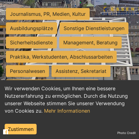
Journalismus, PR, Medien, Kultur
Ausbildungsplätze
Sonstige Dienstleistungen
Sicherheitsdienste
Management, Beratung
Praktika, Werkstudenten, Abschlussarbeiten
Personalwesen
Assistenz, Sekretariat
Hilfskräfte, Aushilfs- und Nebenjobs
Wir verwenden Cookies, um Ihnen eine bessere
Nutzererfahrung zu ermöglichen. Durch die Nutzung
Einkauf, Logistik, Materialwirtschaft
unserer Webseite stimmen Sie unserer Verwendung
von Cookies zu.
Mehr Informationen
Weiterbildung, Studium, duale Ausbildung
Tourismus
Rechtswesen
IT, Software
Zustimmen
Photo Credit