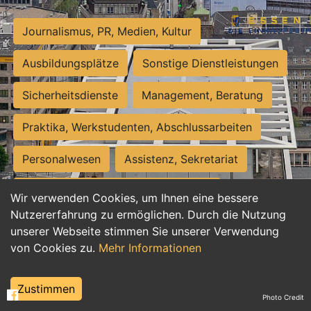
Journalismus, PR, Medien, Kultur
Ausbildungsplätze
Sonstige Dienstleistungen
Sicherheitsdienste
Management, Beratung
Praktika, Werkstudenten, Abschlussarbeiten
Personalwesen
Assistenz, Sekretariat
Hilfskräfte, Aushilfs- und Nebenjobs
Wir verwenden Cookies, um Ihnen eine bessere
Nutzererfahrung zu ermöglichen. Durch die Nutzung
Einkauf, Logistik, Materialwirtschaft
unserer Webseite stimmen Sie unserer Verwendung
von Cookies zu.
Mehr Informationen
Weiterbildung, Studium, duale Ausbildung
Tourismus
Rechtswesen
IT, Software
Zustimmen
Photo Credit