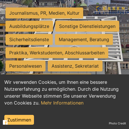
Journalismus, PR, Medien, Kultur
Ausbildungsplätze
Sonstige Dienstleistungen
Sicherheitsdienste
Management, Beratung
Praktika, Werkstudenten, Abschlussarbeiten
Personalwesen
Assistenz, Sekretariat
Hilfskräfte, Aushilfs- und Nebenjobs
Wir verwenden Cookies, um Ihnen eine bessere
Nutzererfahrung zu ermöglichen. Durch die Nutzung
Einkauf, Logistik, Materialwirtschaft
unserer Webseite stimmen Sie unserer Verwendung
von Cookies zu.
Mehr Informationen
Weiterbildung, Studium, duale Ausbildung
Tourismus
Rechtswesen
IT, Software
Zustimmen
Photo Credit