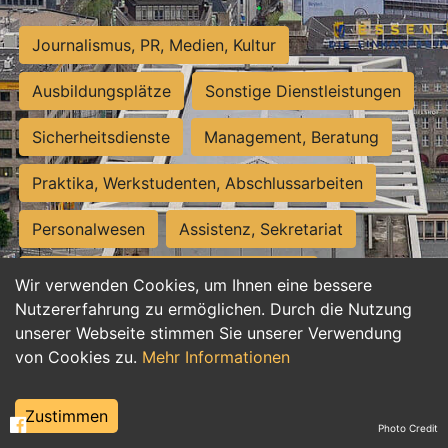
Journalismus, PR, Medien, Kultur
Ausbildungsplätze
Sonstige Dienstleistungen
Sicherheitsdienste
Management, Beratung
Praktika, Werkstudenten, Abschlussarbeiten
Personalwesen
Assistenz, Sekretariat
Hilfskräfte, Aushilfs- und Nebenjobs
Wir verwenden Cookies, um Ihnen eine bessere
Nutzererfahrung zu ermöglichen. Durch die Nutzung
Einkauf, Logistik, Materialwirtschaft
unserer Webseite stimmen Sie unserer Verwendung
von Cookies zu.
Mehr Informationen
Weiterbildung, Studium, duale Ausbildung
Tourismus
Rechtswesen
IT, Software
Zustimmen
Photo Credit