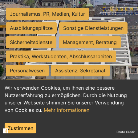
Journalismus, PR, Medien, Kultur
Ausbildungsplätze
Sonstige Dienstleistungen
Sicherheitsdienste
Management, Beratung
Praktika, Werkstudenten, Abschlussarbeiten
Personalwesen
Assistenz, Sekretariat
Hilfskräfte, Aushilfs- und Nebenjobs
Wir verwenden Cookies, um Ihnen eine bessere
Nutzererfahrung zu ermöglichen. Durch die Nutzung
Einkauf, Logistik, Materialwirtschaft
unserer Webseite stimmen Sie unserer Verwendung
von Cookies zu.
Mehr Informationen
Weiterbildung, Studium, duale Ausbildung
Tourismus
Rechtswesen
IT, Software
Zustimmen
Photo Credit