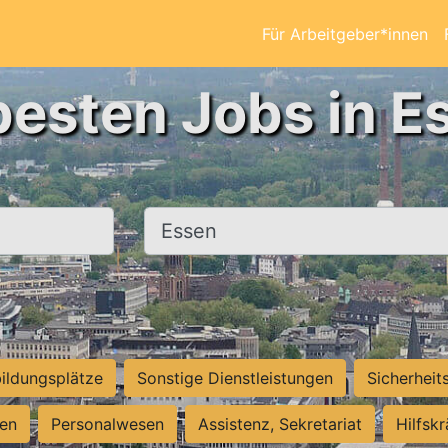
Für Arbeitgeber*innen
besten Jobs in E
Ort, Stadt
ildungsplätze
Sonstige Dienstleistungen
Sicherheit
ten
Personalwesen
Assistenz, Sekretariat
Hilfsk