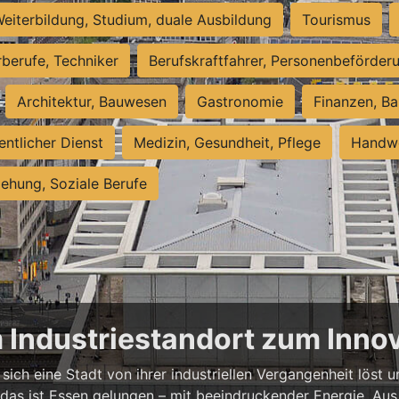
eiterbildung, Studium, duale Ausbildung
Tourismus
rberufe, Techniker
Berufskraftfahrer, Personenbeförder
Architektur, Bauwesen
Gastronomie
Finanzen, Ba
entlicher Dienst
Medizin, Gesundheit, Pflege
Handwe
iehung, Soziale Berufe
m Industriestandort zum Inn
sich eine Stadt von ihrer industriellen Vergangenheit löst
 das ist Essen gelungen – mit beeindruckender Energie. Aus 