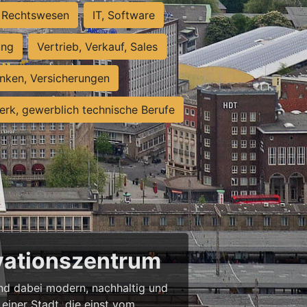
Rechtswesen
IT, Software
ung
Vertrieb, Verkauf, Sales
nken, Versicherungen
rk, gewerblich technische Berufe
ovationszentrum
 und dabei modern, nachhaltig und
einer Stadt, die einst vom