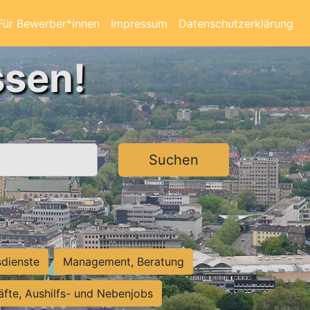
Für Bewerber*innen
Impressum
Datenschutzerklärung
ssen!
Suchen
sdienste
Management, Beratung
räfte, Aushilfs- und Nebenjobs