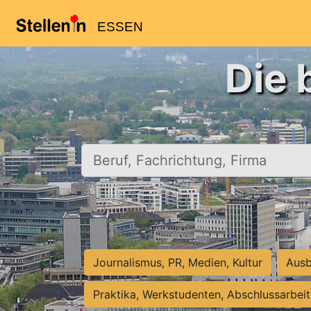
ESSEN
Die 
Beruf, Fachrichtung, Firma
Journalismus, PR, Medien, Kultur
Ausb
Praktika, Werkstudenten, Abschlussarbei