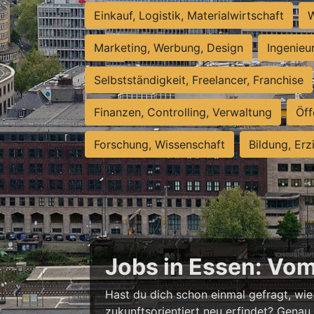
Einkauf, Logistik, Materialwirtschaft
W
Marketing, Werbung, Design
Ingenieu
Selbstständigkeit, Freelancer, Franchise
Finanzen, Controlling, Verwaltung
Öff
Forschung, Wissenschaft
Bildung, Erz
Jobs in Essen: Vo
Hast du dich schon einmal gefragt, wie 
zukunftsorientiert neu erfindet? Genau