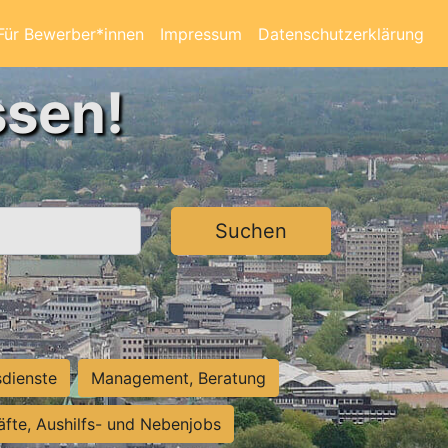
Für Bewerber*innen
Impressum
Datenschutzerklärung
ssen!
Suchen
sdienste
Management, Beratung
räfte, Aushilfs- und Nebenjobs