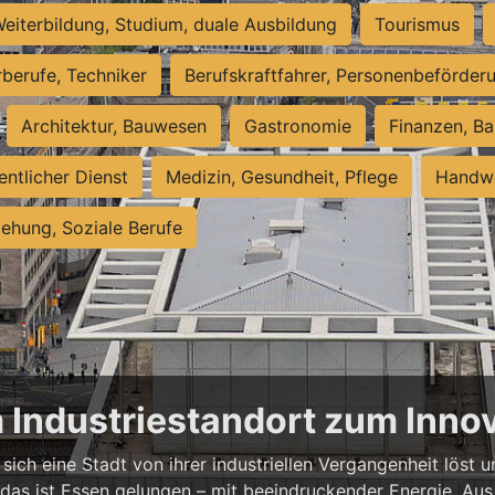
eiterbildung, Studium, duale Ausbildung
Tourismus
rberufe, Techniker
Berufskraftfahrer, Personenbeförder
Architektur, Bauwesen
Gastronomie
Finanzen, Ba
entlicher Dienst
Medizin, Gesundheit, Pflege
Handwe
iehung, Soziale Berufe
m Industriestandort zum Inn
sich eine Stadt von ihrer industriellen Vergangenheit löst
 das ist Essen gelungen – mit beeindruckender Energie. Aus 