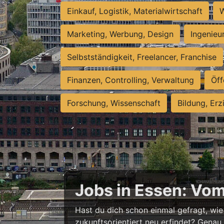
Einkauf, Logistik, Materialwirtschaft
W
Marketing, Werbung, Design
Ingenieu
Selbstständigkeit, Freelancer, Franchise
Finanzen, Controlling, Verwaltung
Öff
Forschung, Wissenschaft
Bildung, Erz
Jobs in Essen: Vo
Hast du dich schon einmal gefragt, wie 
zukunftsorientiert neu erfindet? Genau