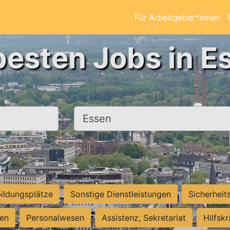
Für Arbeitgeber*innen
besten Jobs in E
Ort, Stadt
ildungsplätze
Sonstige Dienstleistungen
Sicherheit
ten
Personalwesen
Assistenz, Sekretariat
Hilfsk