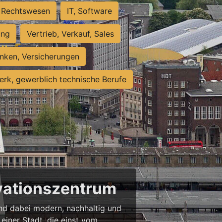
Rechtswesen
IT, Software
ung
Vertrieb, Verkauf, Sales
nken, Versicherungen
rk, gewerblich technische Berufe
ovationszentrum
 und dabei modern, nachhaltig und
einer Stadt, die einst vom