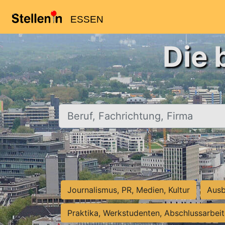
ESSEN
Die 
Beruf, Fachrichtung, Firma
Journalismus, PR, Medien, Kultur
Ausb
Praktika, Werkstudenten, Abschlussarbei