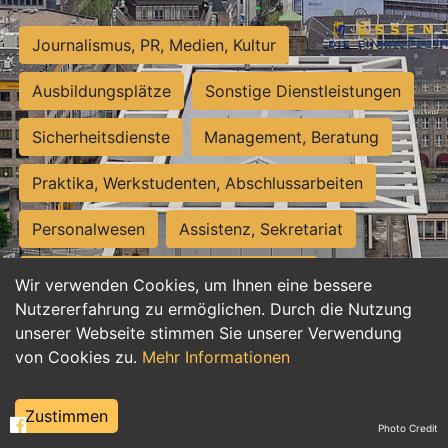
Journalismus, PR, Medien, Kultur
Ausbildungsplätze
Sonstige Dienstleistungen
Sicherheitsdienste
Management, Beratung
Praktika, Werkstudenten, Abschlussarbeiten
Personalwesen
Assistenz, Sekretariat
Hilfskräfte, Aushilfs- und Nebenjobs
Wir verwenden Cookies, um Ihnen eine bessere
Nutzererfahrung zu ermöglichen. Durch die Nutzung
Einkauf, Logistik, Materialwirtschaft
unserer Webseite stimmen Sie unserer Verwendung
von Cookies zu.
Mehr Informationen
Weiterbildung, Studium, duale Ausbildung
Tourismus
Rechtswesen
IT, Software
Zustimmen
Photo Credit