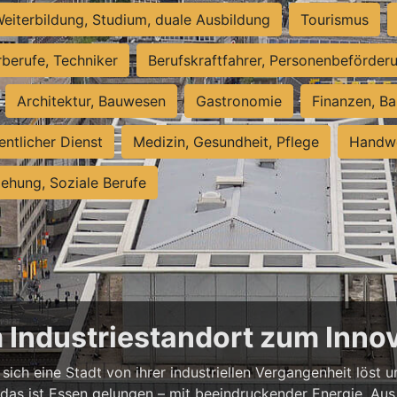
eiterbildung, Studium, duale Ausbildung
Tourismus
rberufe, Techniker
Berufskraftfahrer, Personenbeförder
Architektur, Bauwesen
Gastronomie
Finanzen, Ba
entlicher Dienst
Medizin, Gesundheit, Pflege
Handwe
iehung, Soziale Berufe
m Industriestandort zum Inn
sich eine Stadt von ihrer industriellen Vergangenheit löst
 das ist Essen gelungen – mit beeindruckender Energie. Aus 