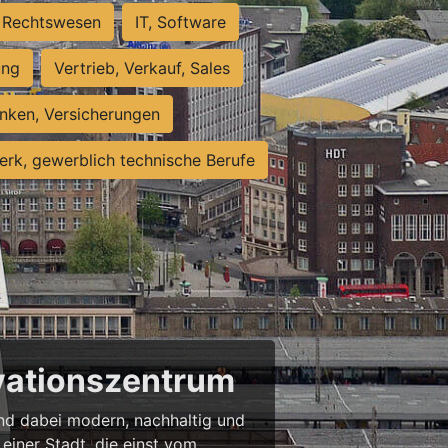
Rechtswesen
IT, Software
ung
Vertrieb, Verkauf, Sales
nken, Versicherungen
rk, gewerblich technische Berufe
ovationszentrum
 und dabei modern, nachhaltig und
einer Stadt, die einst vom