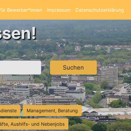
Für Bewerber*innen
Impressum
Datenschutzerklärung
ssen!
Suchen
sdienste
Management, Beratung
räfte, Aushilfs- und Nebenjobs