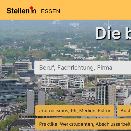
ESSEN
Die 
Beruf, Fachrichtung, Firma
Journalismus, PR, Medien, Kultur
Ausb
Praktika, Werkstudenten, Abschlussarbei