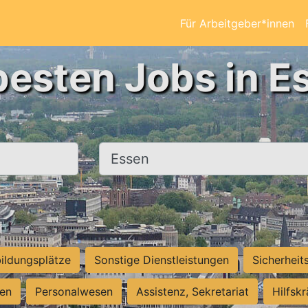
Für Arbeitgeber*innen
besten Jobs in E
Ort, Stadt
ildungsplätze
Sonstige Dienstleistungen
Sicherheit
ten
Personalwesen
Assistenz, Sekretariat
Hilfsk