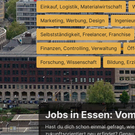
Einkauf, Logistik, Materialwirtschaft
W
Marketing, Werbung, Design
Ingenieu
Selbstständigkeit, Freelancer, Franchise
Finanzen, Controlling, Verwaltung
Öff
Forschung, Wissenschaft
Bildung, Erz
Jobs in Essen: Vo
Hast du dich schon einmal gefragt, wie 
zukunftsorientiert neu erfindet? Genau