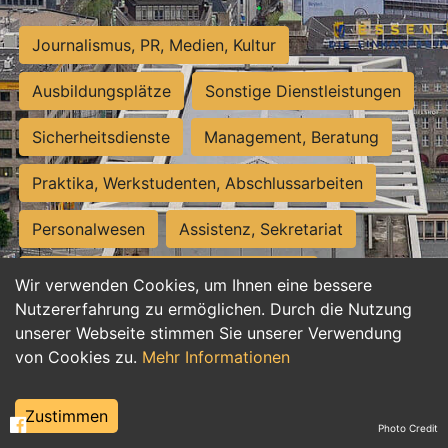
Journalismus, PR, Medien, Kultur
Ausbildungsplätze
Sonstige Dienstleistungen
Sicherheitsdienste
Management, Beratung
Praktika, Werkstudenten, Abschlussarbeiten
Personalwesen
Assistenz, Sekretariat
Hilfskräfte, Aushilfs- und Nebenjobs
Wir verwenden Cookies, um Ihnen eine bessere
Nutzererfahrung zu ermöglichen. Durch die Nutzung
Einkauf, Logistik, Materialwirtschaft
unserer Webseite stimmen Sie unserer Verwendung
von Cookies zu.
Mehr Informationen
Weiterbildung, Studium, duale Ausbildung
Tourismus
Rechtswesen
IT, Software
Zustimmen
Photo Credit