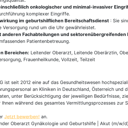
ngsqualität.
nschließlich onkologischer und minimal-invasiver Eingri
urchführung komplexer Eingriffe.
rkung im geburtshilflichen Bereitschaftsdienst
: Sie si
e Versorgung rund um die Uhr gewährleistet.
it anderen Fachabteilungen und sektorenübergreifenden 
 umfassenden Patientenbetreuung.
en Bereichen:
Leitender Oberarzt, Leitende Oberärztin, Ober
sorgung, Frauenheilkunde, Vollzeit, Teilzeit
t seit 2012 eine auf das Gesundheitswesen hochspezialisi
hrungspersonal an Kliniken in Deutschland, Österreich und d
en, unter Berücksichtigung der jeweiligen Bedürfnisse, zi
 Ihnen während des gesamtes Vermittlungsprozesses zur Sei
er
Jetzt bewerben!
an.
ender Oberarzt Gynäkologie und Geburtshilfe | Akut (m/w/d