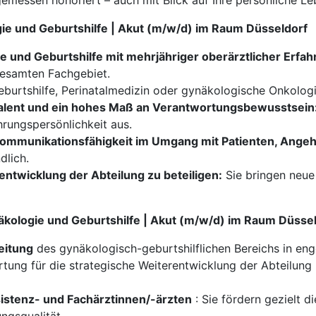
emessen honoriert – auch mit Blick auf Ihre persönliche Le
ogie und Geburtshilfe | Akut (m/w/d) im Raum Düsseldorf
 und Geburtshilfe mit mehrjähriger oberärztlicher Erfah
gesamten Fachgebiet.
eburtshilfe, Perinatalmedizin oder gynäkologische Onkologi
alent und ein hohes Maß an Verantwortungsbewusstsein
rungspersönlichkeit aus.
ommunikationsfähigkeit im Umgang mit Patienten, Ange
dlich.
rentwicklung der Abteilung zu beteiligen:
Sie bringen neue 
äkologie und Geburtshilfe | Akut (m/w/d) im Raum Düsse
eitung
des gynäkologisch-geburtshilflichen Bereichs in en
ung für die strategische Weiterentwicklung der Abteilung 
istenz- und Fachärztinnen/-ärzten
: Sie fördern gezielt d