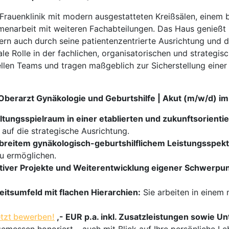
e Frauenklinik mit modern ausgestatteten Kreißsälen, einem
menarbeit mit weiteren Fachabteilungen. Das Haus genießt i
ern auch durch seine patientenzentrierte Ausrichtung und d
ale Rolle in der fachlichen, organisatorischen und strategis
onellen Teams und tragen maßgeblich zur Sicherstellung ein
r Oberarzt Gynäkologie und Geburtshilfe | Akut (m/w/d) 
altungsspielraum in einer etablierten und zukunftsorientier
 auf die strategische Ausrichtung.
 breitem gynäkologisch-geburtshilflichem Leistungsspek
u ermöglichen.
ativer Projekte und Weiterentwicklung eigener Schwerpu
eitsumfeld mit flachen Hierarchien:
Sie arbeiten in einem
tzt bewerben!
,- EUR p.a. inkl. Zusatzleistungen sowie 