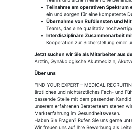
Teams und sichern eine hohe Behandlu
Teilnahme am operativen Spektrum ei
ein und sorgen für eine kompetente D
Übernahme von Rufdiensten und Mitwi
Teams, das eine qualitativ hochwertig
Interdisziplinäre Zusammenarbeit m
Kooperation zur Sicherstellung einer
Jetzt suchen wir Sie als Mitarbeiter aus d
Ärztin, Gynäkologische Akutmedizin, Akutver
Über uns
FIND YOUR EXPERT – MEDICAL RECRUITING is
ärztliches und nichtärztliches Fach- und Fü
passende Stelle mit dem passenden Kandidat
unserem erfahrenen Beraterteam stehen wir
Markterfahrung im Gesundheitswesen.
Haben Sie Fragen? Rufen Sie uns gerne unt
Wir freuen uns auf Ihre Bewerbung als Leit