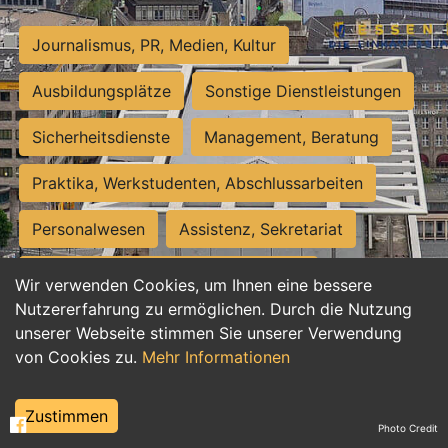
Journalismus, PR, Medien, Kultur
Ausbildungsplätze
Sonstige Dienstleistungen
Sicherheitsdienste
Management, Beratung
Praktika, Werkstudenten, Abschlussarbeiten
Personalwesen
Assistenz, Sekretariat
Hilfskräfte, Aushilfs- und Nebenjobs
Wir verwenden Cookies, um Ihnen eine bessere
Nutzererfahrung zu ermöglichen. Durch die Nutzung
Einkauf, Logistik, Materialwirtschaft
unserer Webseite stimmen Sie unserer Verwendung
von Cookies zu.
Mehr Informationen
Weiterbildung, Studium, duale Ausbildung
Tourismus
Rechtswesen
IT, Software
Zustimmen
Photo Credit