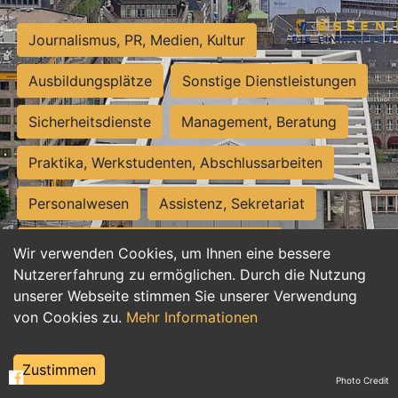
Journalismus, PR, Medien, Kultur
Ausbildungsplätze
Sonstige Dienstleistungen
Sicherheitsdienste
Management, Beratung
Praktika, Werkstudenten, Abschlussarbeiten
Personalwesen
Assistenz, Sekretariat
Hilfskräfte, Aushilfs- und Nebenjobs
Wir verwenden Cookies, um Ihnen eine bessere
Nutzererfahrung zu ermöglichen. Durch die Nutzung
Einkauf, Logistik, Materialwirtschaft
unserer Webseite stimmen Sie unserer Verwendung
von Cookies zu.
Mehr Informationen
Weiterbildung, Studium, duale Ausbildung
Tourismus
Rechtswesen
IT, Software
Zustimmen
Photo Credit