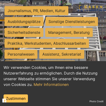
Journalismus, PR, Medien, Kultur
Ausbildungsplätze
Sonstige Dienstleistungen
Sicherheitsdienste
Management, Beratung
Praktika, Werkstudenten, Abschlussarbeiten
Personalwesen
Assistenz, Sekretariat
Hilfskräfte, Aushilfs- und Nebenjobs
Wir verwenden Cookies, um Ihnen eine bessere
Nutzererfahrung zu ermöglichen. Durch die Nutzung
Einkauf, Logistik, Materialwirtschaft
unserer Webseite stimmen Sie unserer Verwendung
von Cookies zu.
Mehr Informationen
Weiterbildung, Studium, duale Ausbildung
Tourismus
Rechtswesen
IT, Software
Zustimmen
Photo Credit